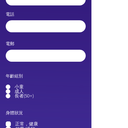
​電話
電郵
年齡組別
小童
成人
長者(50+)
身體狀況
正常，健康