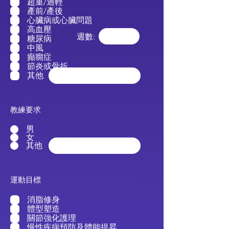
超重/過輕
產前/產後
心臟病或心臟問題
高血壓
週數:
糖尿病
中風
癲癇症
節炎或骨折
其他
教練要求
男
女
其他
運動目標
消脂修身
體型塑造
關節強化護理
慢性疾病預防及體能提昇