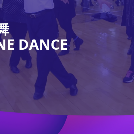
舞
INE DANCE