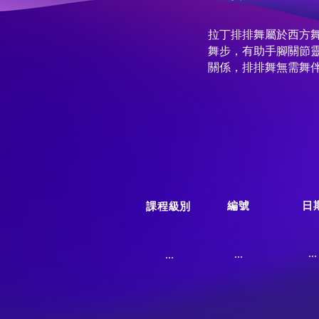
拉丁排排舞屬於西方
舞步，有助手腳關節
關係，排排舞無需舞
編號
日
課程級別
...
...
...