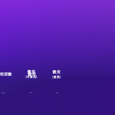
費用
費用
程節數
費用
(非會員)
(會員)
...
...
...