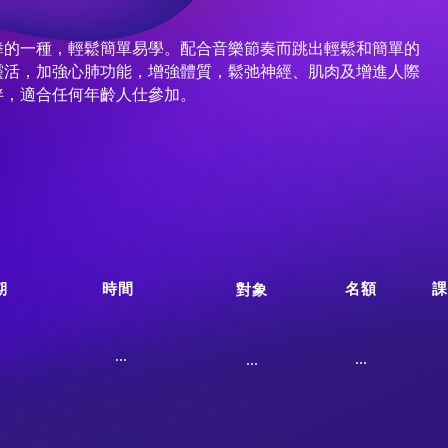
舞的一種，輕鬆簡單易學。配合音樂節奏而跳出輕鬆和簡單的
靈活，加強心肺功能，增強體質，鬆弛神經、肌肉及增進人際
伴，適合任何年齡人仕參加。
期
時間
名額
課
對象
...
...
...