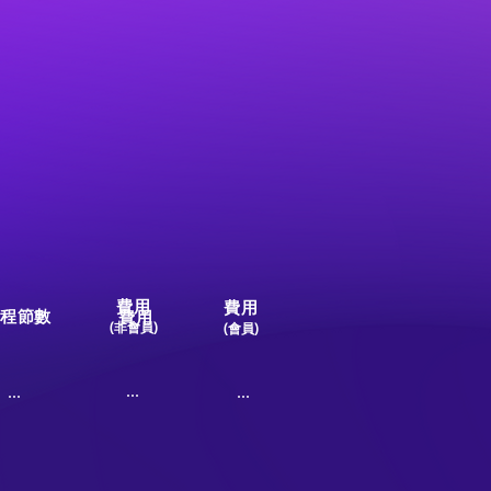
費用
費用
程節數
費用
(非會員)
(會員)
...
...
...