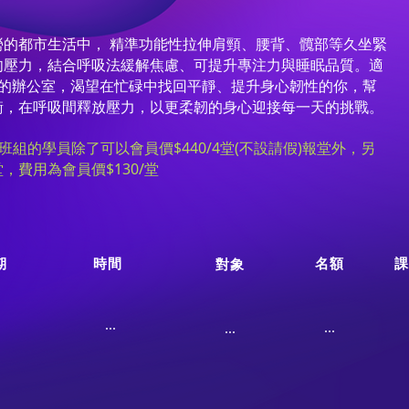
勞的都市生活中， 精準功能性拉伸肩頸、腰背、髖部等久坐緊
肉壓力，結合呼吸法緩解焦慮、可提升專注力與睡眠品質。適
時的辦公室，渴望在忙碌中找回平靜、提升身心韌性的你，幫
衡，在呼吸間釋放壓力，以更柔韌的身心迎接每一天的挑戰。
erapy班組的學員除了可以會員價$440/4堂(不設請假)報堂外，另
，費用為會員價$130/堂
期
時間
名額
課
對象
...
...
...