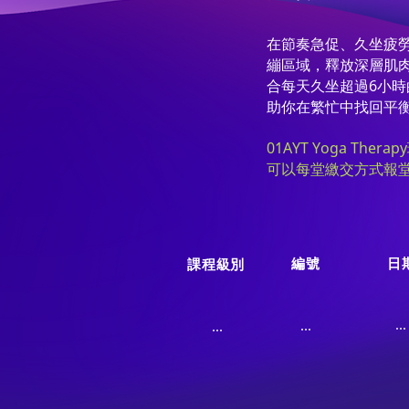
在節奏急促、久坐疲
繃區域，釋放深層肌
合每天久坐超過6小
助你在繁忙中找回平
01AYT Yoga Th
可以每堂繳交方式報堂
編號
日
課程級別
...
...
...