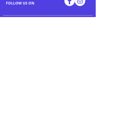
FOLLOW US ON
關於我們
私人運動訓練
About us
Personal training
聯繫我們
私人健身教練運動計劃
​常見問題
Pavigym 1 on 2 Training
普拉提床私人訓練
課程簡介
Group Class
推薦課程
設施
Wellness Facilities
課程留位及報名表
Pavigym
訓練團隊
室內多用途籃球場
Our Trainers
健身室
私人健身教練
專業舞蹈室